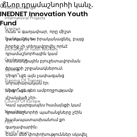
💰Նոր դրամաշնորհի կանչ.
Youth Exchange
INEDNET Innovation Youth
International Projects
Fund
Erasmus
Ունե՞ս գաղափար, որը միշտ 
Training Course
ցանկացել ես իրականացնել, բայց 
երբեք չի տեղավորվել որևէ 
Exchange of Youth Workers
դրամաշնորհային կամ 
Conference
մասնակցային բյուջետավորման 
ծրագրի շրջանակներում։
Seminar
Միգո՞ւցե այն չափազանց 
Training Of Trainers
նորարարական էր։
Միգո՞ւցե դեռ ամբողջությամբ 
Study Session
մշակված չէր։
Council Of Europe
Կամ պարզապես համայնքի կամ 
Newsletter
դրամաշնորհի պահանջները չէին 
համապատասխանում քո 
PBA
գաղափարին։
Youth Forum
Շատ մեծ փոփոխություններ սկսվել 