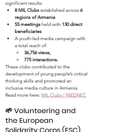
significant results:
8 MIL Clubs
 established across 
6 
regions of Armenia
55 meetings
 held with 
130 direct 
beneficiaries
A youth-led media campaign with 
a total reach of:
36,756 views,
775 interactions.
These clubs contributed to the 
development of young people’s critical 
thinking skills and promoted an 
inclusive media culture in Armenia. 
Read more here: 
MIL Clubs | INEDNET
.
🌱 Volunteering and 
the European 
Solidarity Corps (ESC)