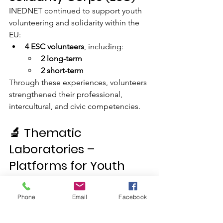
INEDNET continued to support youth 
volunteering and solidarity within the 
EU:
4 ESC volunteers
, including:
2 long-term
2 short-term
Through these experiences, volunteers 
strengthened their professional, 
intercultural, and civic competencies.
🔬 Thematic 
Laboratories – 
Platforms for Youth 
Initiative Development
Our 
Thematic Laboratories
 (Media, 
Phone
Email
Facebook
Participation, Environment, and Health) 
remain active and creative spaces for 