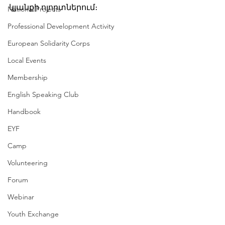
կյանքի ոլորտներում։
National Projects
Professional Development Activity
European Solidarity Corps
Local Events
Membership
English Speaking Club
Handbook
EYF
Camp
Volunteering
Forum
Webinar
Youth Exchange