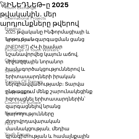
🚀ԻՆԵԴՆԵԹ-ը 2025
Youth Exchange
թվականին․ մեր
International Projects
արդյունքները թվերով
Erasmus
2025 թվականը Ինֆորմացիայի և 
Training Course
կրթության զարգացման ցանց 
(INEDNET) ՀԿ-ի համար 
Exchange of Youth Workers
նշանավորվեց կայուն աճով, 
Conference
միջազգային նորանոր 
համագործակցություններով և 
Seminar
երիտասարդների իրական 
Training Of Trainers
ներգրավվածությամբ։ Տարվա 
ընթացքում մենք շարունակեցինք 
Study Session
հզորացնել երիտասարդներին՝ 
Council Of Europe
զարգացնելով նրանց 
Newsletter
կարողությունները 
ժողովրդավարական 
PBA
մասնակցության, մեդիա 
Youth Forum
գրագիտության և համայնքային 